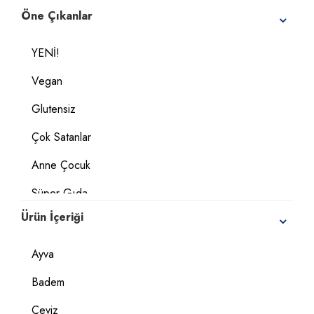
Öne Çıkanlar
YENİ!
Vegan
Glutensiz
Çok Satanlar
Anne Çocuk
Süper Gıda
Ürün İçeriği
Coğrafi İşaretli Ürünler
Ayva
Badem
Ceviz