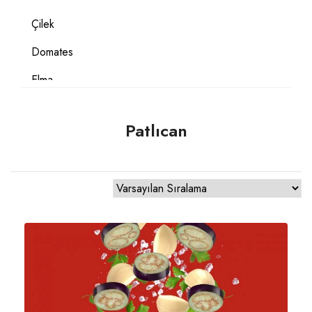
Çilek
Domates
Elma
Erik
Patlıcan
Fındık
Glutensiz
Güvem
Havuç
Hindistan Cevizi
Hurma
Kabak