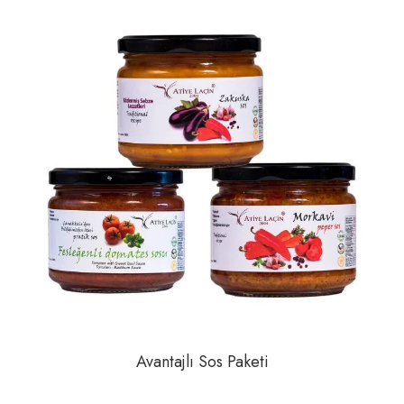
Üzüm
Vegan
Vişne
Yer Fıstığı
Avantajlı Sos Paketi