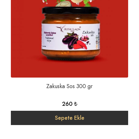
Kapya Biber
Kayısı
Keçiboynuzu
Kuşburnu
Limon
Mandalina
Patlıcan
Zakuska Sos 300 gr
Portakal
260 ₺
Şeftali
Sepete Ekle
Şeker İlavesiz
Un