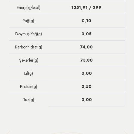
Enerji(kj/kcal)
1251,91 / 299
Yağ(g)
0,10
Doymuş Yağ(g)
0,05
Karbonhidrat(g)
74,00
Şekerler(g)
73,80
Lif(g)
0,00
Protein(g)
0,50
Tuz(g)
0,00