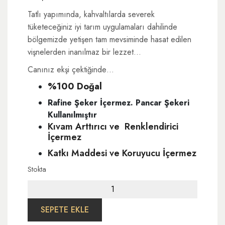
Tatlı yapımında, kahvaltılarda severek
tüketeceğiniz iyi tarım uygulamaları dahilinde
bölgemizde yetişen tam mevsiminde hasat edilen
vişnelerden inanılmaz bir lezzet…
Canınız ekşi çektiğinde…
%100 Doğal
Rafine Şeker İçermez. Pancar Şekeri
Kullanılmıştır
Kıvam Arttırıcı ve Renklendirici
İçermez
Katkı Maddesi ve Koruyucu İçermez
Stokta
Vişne
Marmelatı
220
SEPETE EKLE
gr