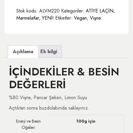
adet
Stok kodu:
ALVM220
Kategoriler:
ATİYE LAÇİN
,
Marmelatlar
,
YENİ!
Etiketler:
Vegan
,
Vişne
Açıklama
Ek bilgi
İÇİNDEKİLER & BESİN
DEĞERLERİ
%80 Vişne, Pancar Şekeri, Limon Suyu
Açtıktan sonra buzdolabında saklayınız.
Enerji ve Besin
100g için
Öğeleri