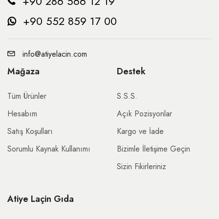
+90 286 566 12 19
+90 552 859 17 00
info@atiyelacin.com
Mağaza
Destek
Tüm Ürünler
S.S.S.
Hesabım
Açık Pozisyonlar
Satış Koşulları
Kargo ve İade
Sorumlu Kaynak Kullanımı
Bizimle İletişime Geçin
Sizin Fikirleriniz
Atiye Laçin Gıda