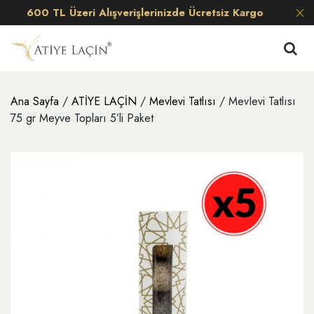
600 TL Üzeri Alışverişlerinizde Ücretsiz Kargo
Ana Sayfa
/
ATİYE LAÇİN
/
Mevlevi Tatlısı
/ MevIevi Tatlısı
75 gr Meyve Topları 5’li Paket