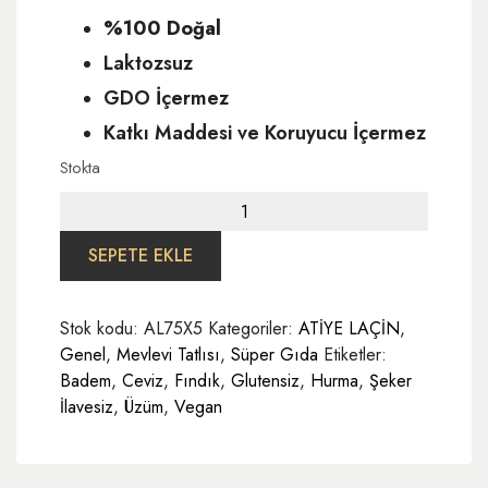
%100 Doğal
Laktozsuz
GDO İçermez
Katkı Maddesi ve Koruyucu İçermez
Stokta
MevIevi
Tatlısı
75
SEPETE EKLE
gr
Meyve
Stok kodu:
AL75X5
Kategoriler:
ATİYE LAÇİN
,
Topları
Genel
,
Mevlevi Tatlısı
,
Süper Gıda
Etiketler:
5'li
Badem
,
Ceviz
,
Fındık
,
Glutensiz
,
Hurma
,
Şeker
Paket
İlavesiz
,
Üzüm
,
Vegan
adet