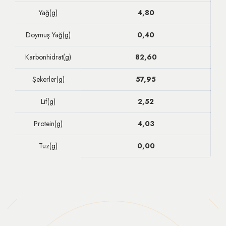
Yağ(g)
4,80
Doymuş Yağ(g)
0,40
Karbonhidrat(g)
82,60
Şekerler(g)
57,95
Lif(g)
2,52
Protein(g)
4,03
Tuz(g)
0,00