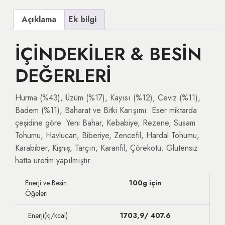
Açıklama
Ek bilgi
İÇİNDEKİLER & BESİN
DEĞERLERİ
Hurma (%43), Üzüm (%17), Kayısı (%12), Ceviz (%11),
Badem (%11), Baharat ve Bitki Karışımı. Eser miktarda
çeşidine göre Yeni Bahar, Kebabiye, Rezene, Susam
Tohumu, Havlucan, Biberiye, Zencefil, Hardal Tohumu,
Karabiber, Kişniş, Tarçın, Karanfil, Çörekotu. Glutensiz
hatta üretim yapılmıştır.
Enerji ve Besin
100g için
Öğeleri
Enerji(kj/kcal)
1703,9/ 407.6