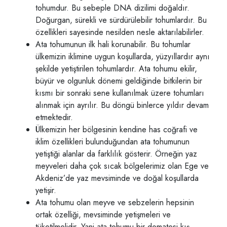
tohumdur. Bu sebeple DNA dizilimi doğaldır.
Doğurgan, sürekli ve sürdürülebilir tohumlardır. Bu
özellikleri sayesinde nesilden nesle aktarılabilirler.
Ata tohumunun ilk hali korunabilir. Bu tohumlar
ülkemizin iklimine uygun koşullarda, yüzyıllardır aynı
şekilde yetiştirilen tohumlardır. Ata tohumu ekilir,
büyür ve olgunluk dönemi geldiğinde bitkilerin bir
kısmı bir sonraki sene kullanılmak üzere tohumları
alınmak için ayrılır. Bu döngü binlerce yıldır devam
etmektedir.
Ülkemizin her bölgesinin kendine has coğrafi ve
iklim özellikleri bulunduğundan ata tohumunun
yetiştiği alanlar da farklılık gösterir. Örneğin yaz
meyveleri daha çok sıcak bölgelerimiz olan Ege ve
Akdeniz’de yaz mevsiminde ve doğal koşullarda
yetişir.
Ata tohumu olan meyve ve sebzelerin hepsinin
ortak özelliği, mevsiminde yetişmeleri ve
tüketilmelidir. Yani ata tohumu bir domatesi kış