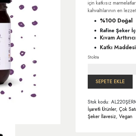
için katkısız marmelatla
kahvaltılarının en lezzet
%100 Doğal
Rafine Şeker İç
Kıvam Arttırıc
Katkı Maddesi
Stokta
Erik
Marmelatı
220
SEPETE EKLE
gr
Şekersiz
Stok kodu:
AL220ŞER
adet
İşaretli Ürünler
,
Çok Sata
Şeker İlavesiz
,
Vegan