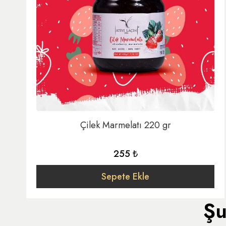
Çilek Marmelatı 220 gr
255 ₺
Sepete Ekle
Şu