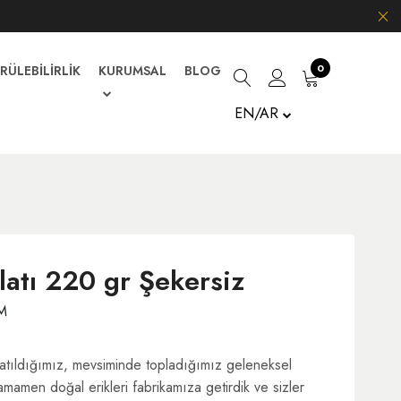
0
RÜLEBİLİRLİK
KURUMSAL
BLOG
EN/AR
atı 220 gr Şekersiz
M
tıldığımız, mevsiminde topladığımız geleneksel
 tamamen doğal erikleri fabrikamıza getirdik ve sizler