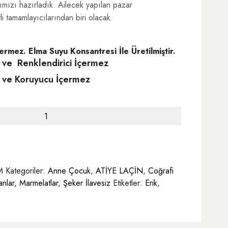
rımızı hazırladık. Ailecek yapılan pazar
li tamamlayıcılarından biri olacak.
ermez. Elma Suyu Konsantresi İle Üretilmiştir.
ı ve Renklendirici İçermez
 ve Koruyucu İçermez
M
Kategoriler:
Anne Çocuk
,
ATİYE LAÇİN
,
Coğrafi
nlar
,
Marmelatlar
,
Şeker İlavesiz
Etiketler:
Erik
,