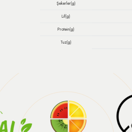
Şekerler(g)
Lif(g)
Protein(g)
Tuz(g)