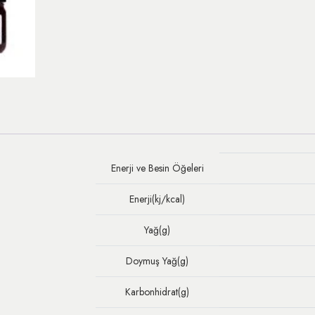
Enerji ve Besin Öğeleri
Enerji(kj/kcal)
Yağ(g)
Doymuş Yağ(g)
Karbonhidrat(g)