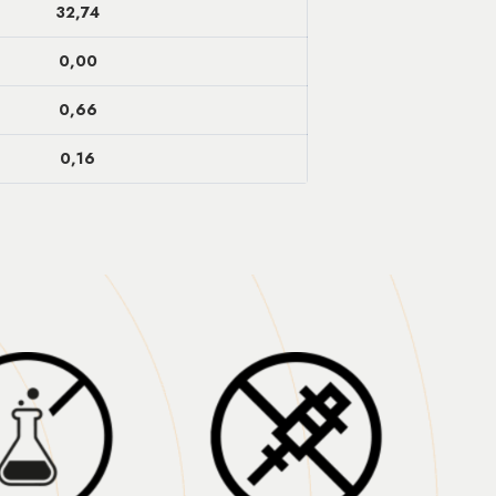
32,74
0,00
0,66
0,16