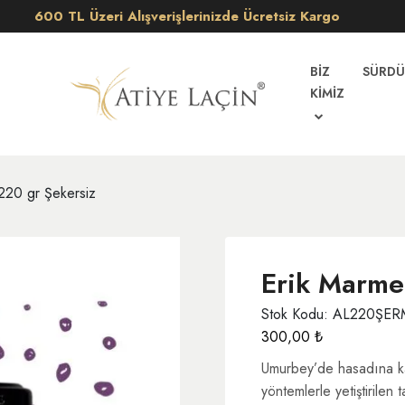
600 TL Üzeri Alışverişlerinizde Ücretsiz Kargo
BİZ
SÜRDÜ
KİMİZ
220 gr Şekersiz
Erik Marmel
Stok Kodu: AL220ŞER
300,00
₺
Umurbey’de hasadına ka
yöntemlerle yetiştirilen