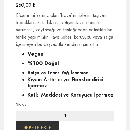
260,00
₺
Efsane mirasımız olan Troya’nın izlerini taşıyan
topraklardaki tarlalarda yetişen taze domates,
sarımsak, zeytinyağı ve fesleğenden sofistikte bir
tarifle yapılmıştır. İlave şeker, koruyucu veya salça
içermeyen bu başyapıtla kendinizi şımartın.
Vegan
%100 Doğal
Salça ve Trans Yağ İçermez
Kıvam Arttırıcı ve Renklendirici
İçermez
Katkı Maddesi ve Koruyucu İçermez
Stokta
Fesleğenli
Domates
Sosu
SEPETE EKLE