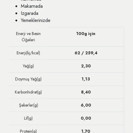
Makarnada
Izgarada
Yemeklerinizde
Enerji ve Besin
100g için
Öğeleri
Enerji(kj/kcal)
62 / 259,4
Yağ(g)
2,30
Doymuş Yağ(g)
1,13
Karbonhidrat(g)
8,40
Şekerler(g)
6,00
Lif(g)
0,00
Protein(g)
1,70