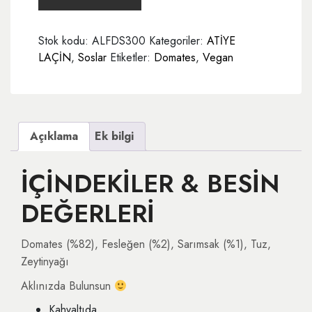
300
gr
Stok kodu:
ALFDS300
Kategoriler:
ATİYE
adet
LAÇİN
,
Soslar
Etiketler:
Domates
,
Vegan
Açıklama
Ek bilgi
İÇİNDEKİLER & BESİN
DEĞERLERİ
Domates (%82), Fesleğen (%2), Sarımsak (%1), Tuz,
Zeytinyağı
Aklınızda Bulunsun
Kahvaltıda