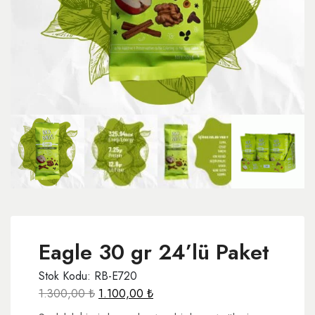
Eagle 30 gr 24’lü Paket
Stok Kodu: RB-E720
Orijinal
Şu
1.300,00
₺
1.100,00
₺
fiyat:
andaki