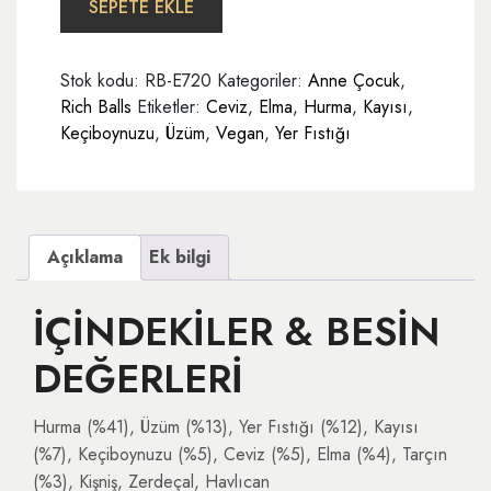
gr
SEPETE EKLE
24'lü
Paket
Stok kodu:
RB-E720
Kategoriler:
Anne Çocuk
,
adet
Rich Balls
Etiketler:
Ceviz
,
Elma
,
Hurma
,
Kayısı
,
Keçiboynuzu
,
Üzüm
,
Vegan
,
Yer Fıstığı
Açıklama
Ek bilgi
İÇİNDEKİLER & BESİN
DEĞERLERİ
Hurma (%41), Üzüm (%13), Yer Fıstığı (%12), Kayısı
(%7), Keçiboynuzu (%5), Ceviz (%5), Elma (%4), Tarçın
(%3), Kişniş, Zerdeçal, Havlıcan