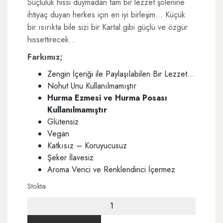
Suçluluk hissi duymadan tam bir lezzet şölenine
1.300,00 ₺.
fiyat:
ihtiyaç duyan herkes için en iyi birleşim… Küçük
1.100,00 ₺.
bir ısırıkta bile sizi bir Kartal gibi güçlü ve özgür
hissettirecek…
Farkımız;
Zengin İçeriği ile Paylaşılabilen Bir Lezzet…
Nohut Unu Kullanılmamıştır
Hurma Ezmesi ve Hurma Posası
Kullanılmamıştır
Glütensiz
Vegan
Katkısız – Koruyucusuz
Şeker İlavesiz
Aroma Verici ve Renklendirici İçermez
Stokta
Eagle
30