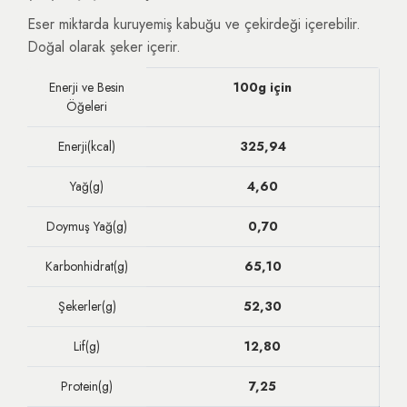
Eser miktarda kuruyemiş kabuğu ve çekirdeği içerebilir.
Doğal olarak şeker içerir.
Enerji ve Besin
100g için
Öğeleri
Enerji(kcal)
325,94
Yağ(g)
4,60
Doymuş Yağ(g)
0,70
Karbonhidrat(g)
65,10
Şekerler(g)
52,30
Lif(g)
12,80
Protein(g)
7,25