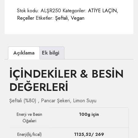
adet
Stok kodu:
ALŞR250
Kategoriler:
ATİYE LAÇİN
,
Reçeller
Etiketler:
Şeftali
,
Vegan
Açıklama
Ek bilgi
İÇİNDEKİLER & BESİN
DEĞERLERİ
Şeftali (%80) , Pancar Şekeri, Limon Suyu
Enerji ve Besin
100g için
Öğeleri
Enerji(kj/kcal)
1125,52/ 269