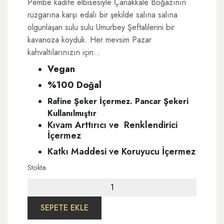
Pembe kadife elbisesiyle Çanakkale Boğazının
rüzgarına karşı edalı bir şekilde salına salına
olgunlaşan sulu sulu Umurbey Şeftalilerini bir
kavanoza koyduk. Her mevsim Pazar
kahvaltılarınızın için…
Vegan
%100 Doğal
Rafine Şeker İçermez. Pancar Şekeri
Kullanılmıştır
Kıvam Arttırıcı ve Renklendirici
İçermez
Katkı Maddesi ve Koruyucu İçermez
Stokta
Şeftali
Reçeli
250
SEPETE EKLE
gr