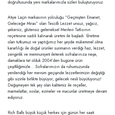
doğrultusunda yeni markalarımızla sizleri buluşturuyoruz.
Atiye Laçin markasının yolculuğu “Geçmişten Emanet,
Geleceğe Miras” olan Tescilli Lezzet unsuz, yağsız,
şekersiz, glütensiz geleneksel Mevlevi Tatlısının
reçetesine sadık kalınarak üretimi ile başladı. Üretime
olan tutkumuz ve yaptığımız her şeyde mükemmel olma
kararlılığı ile doğal ürünler sunmanın verdiği haz, lezzet,
zenginlik ve memnuniyeti ileterek sofralarınıza neşe,
damaklara tat olduk 2004’den bugüne ürün
çeşitliliğimizle… Sofralarımızın da ruhumuzunda
yenilendiği her mevsim geçişinde lezzetlerimizin değiştiği
gibi sizinle birlikte büyüyor, gelecek nesli büyütüyoruz!
Değişmeyen tek şey olan kalitemiz ile reçeller,
marmelatlar, soslar, ezmeler ve macunlar üretmeye devam
ediyoruz.
Rich Balls büyük küçük herkes için günün her saati